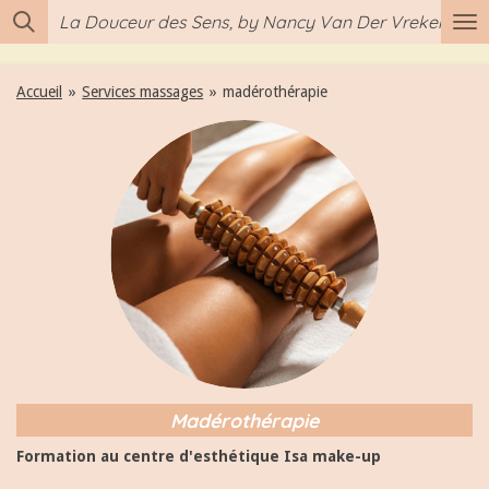
La Douceur des Sens, by Nancy Van Der Vreken
Passer
au
contenu
Accueil
»
Services massages
»
madérothérapie
principal
Madérothérapie
Formation au centre d'esthétique Isa make-up