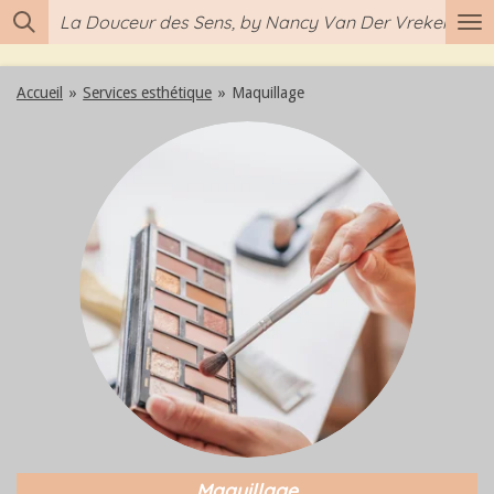
La Douceur des Sens, by Nancy Van Der Vreken
Passer
au
contenu
Accueil
»
Services esthétique
»
Maquillage
principal
Maquillage