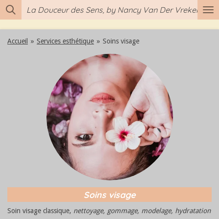
La Douceur des Sens, by Nancy Van Der Vreken
Passer
au
contenu
Accueil
»
Services esthétique
»
Soins visage
principal
Soins visage
Soin visage classique,
nettoyage, gommage, modelage, hydratation