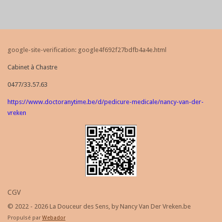
google-site-verification: google4f692f27bdfb4a4e.html
Cabinet à Chastre
0477/33.57.63
https://www.doctoranytime.be/d/pedicure-medicale/nancy-van-der-
vreken
CGV
© 2022 - 2026 La Douceur des Sens, by Nancy Van Der Vreken.be
Propulsé par
Webador